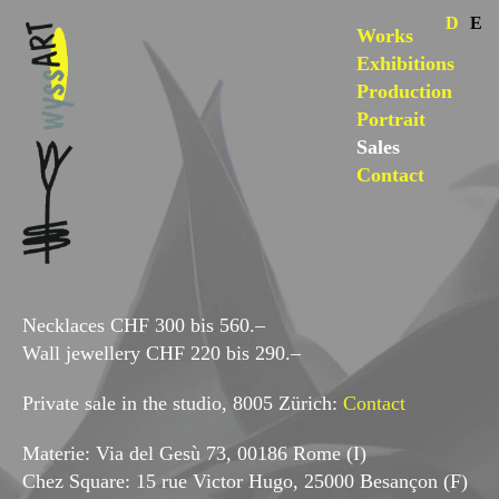
D
E
Works
Exhibitions
Production
Portrait
Sales
Contact
Necklaces CHF 300 bis 560.–
Wall jewellery CHF 220 bis 290.–
Private sale in the studio, 8005 Zürich:
Contact
Materie: Via del Gesù 73, 00186 Rome (I)
Chez Square: 15 rue Victor Hugo, 25000 Besançon (F)